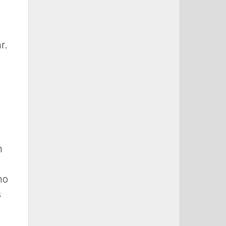
r.
n
ho
s